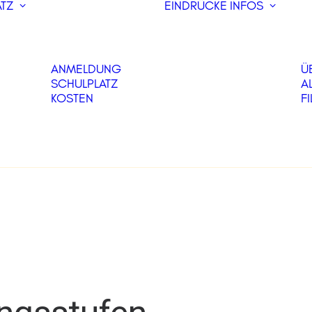
TZ
EINDRÜCKE
INFOS
ANMELDUNG
Ü
SCHULPLATZ
A
KOSTEN
F