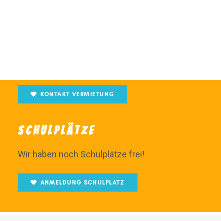
VERMIETUNG
ÜBER ALTERNATIVSCHULEN
FILME
Wir vermieten unsere Räume am Nachmittag.
Sprecht uns gerne an!
KONTAKT VERMIETUNG
SCHULPLÄTZE
Wir haben noch Schulplätze frei!
ANMELDUNG SCHULPLATZ