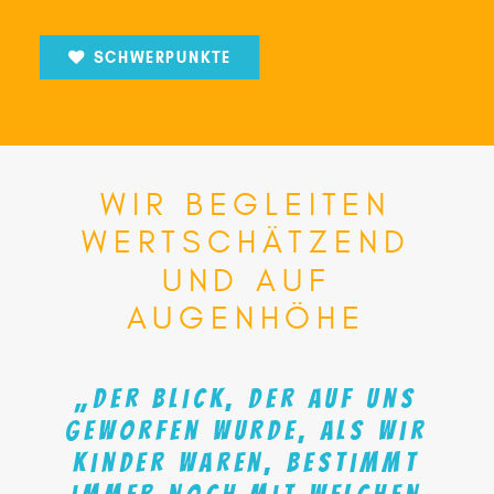
SCHWERPUNKTE
WIR
BEGLEITEN
WERTSCHÄTZEND
UND
AUF
AUGENHÖHE
„Der
Blick,
der
auf
uns
geworfen
wurde,
als
wir
Kinder
waren,
bestimmt