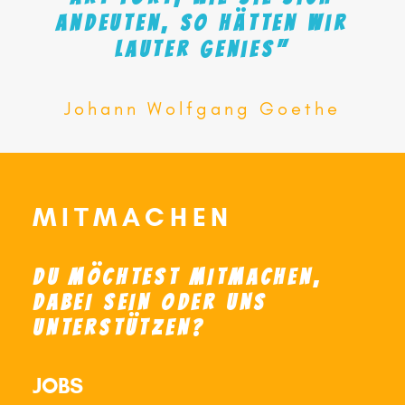
andeuten,
so
hätten
wir
lauter
Genies"
Johann Wolfgang Goethe
MITMACHEN
DU MÖCHTEST MITMACHEN,
DABEI SEIN ODER UNS
UNTERSTÜTZEN?
JOBS