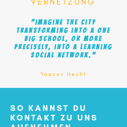
VERNETZUNG
"Imagine
the
city
transforming
into
a
one
big
school,
or
more
precisely,
into
a
Learning
Social
Network."
Yaacov Hecht
SO KANNST DU
KONTAKT ZU UNS