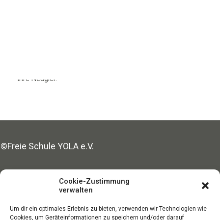
wenn Menschen die Verantwortung für ihr Lernen selbst
übernehmen. Wir sehen Schüler:innen als Experten für
ÜBER ALTERNATIVSCHULEN
ihre eigenen Lernprozesse und dass sie auf ihrem
FILME
individuellen Lernweg am effektivsten und mit der
größten Freude lernen. Wir unterstützen sie, ihre
Potentiale zu entdecken und zu entfalten und begleiten
ihre Neugier.
©Freie Schule YOLA e.V.
Made with ♥ in Hamburg
Cookie-Zustimmung
verwalten
Um dir ein optimales Erlebnis zu bieten, verwenden wir Technologien wie
SPENDEN
Cookies, um Geräteinformationen zu speichern und/oder darauf