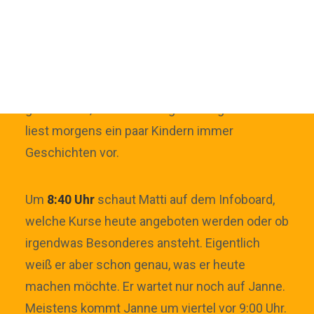
ÜBER ALTERNATIVSCHULEN
Matti ist 7 Jahre alt. Um
8:00 Uhr
kommt er in
FILME
der Schule an und gehört damit zu den ersten.
Er trägt sich in der Anwesenheitsliste ein und
geht zu Mia, seiner Lieblingslernbegleiterin. Mia
liest morgens ein paar Kindern immer
Geschichten vor.
Um
8:40 Uhr
schaut Matti auf dem Infoboard,
welche Kurse heute angeboten werden oder ob
irgendwas Besonderes ansteht. Eigentlich
weiß er aber schon genau, was er heute
machen möchte. Er wartet nur noch auf Janne.
Meistens kommt Janne um viertel vor 9:00 Uhr.