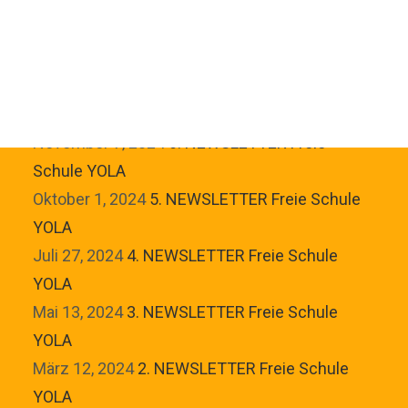
Mail. Vielen Dank für dein Interesse!
ÜBER ALTERNATIVSCHULEN
Du möchtest nicht bis zum nächsten Newsletter warten?
FILME
Hier findest du alle bisherigen Newsletter zum
Nachlesen!
November 7, 2024
6. NEWSLETTER Freie
Schule YOLA
Oktober 1, 2024
5. NEWSLETTER Freie Schule
YOLA
Juli 27, 2024
4. NEWSLETTER Freie Schule
YOLA
Mai 13, 2024
3. NEWSLETTER Freie Schule
YOLA
März 12, 2024
2. NEWSLETTER Freie Schule
YOLA