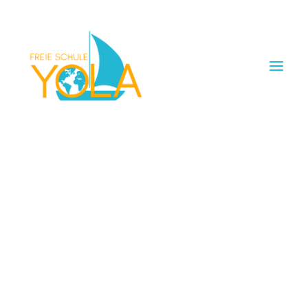
UNTERSTÜTZEN
YOLA NEWSLETTER
KURZKONZEPT
UNSERE SCHWERPUNKTE
SCHUTZKONZEPT
Herzlich Willkommen!
GEGEN DISKRIMINIERUNG
EIN TAG AN DER YOLA
Vielen Dank für Deine Anmeldung! Du bekommst nun
ANMELDUNG SCHULPLATZ
regelmäßig Informationen rund um die YOLA von uns per
KOSTEN